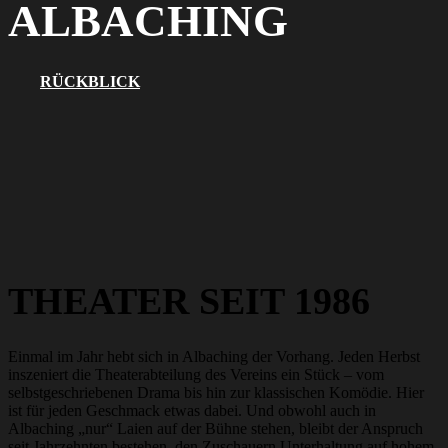
ALBACHING
RÜCKBLICK
THEATER SEIT 1986
Einmal im Jahr hebt sich in Albaching der Vorhang. Jeden Herbst
inszeniert die Theaterabteilung des Vereins ein Stück – vom
selbstgeschriebenen Drama bis hin zur klassischen Komödie. Hier
ist für jeden Geschmack etwas dabei. Und obwohl auch in
Albaching „nur“ Laien auf der Bühne stehen, bleibt der Anspruch
seit Jahrzehnten bestehen, den Zuschauern Unterhaltung auf hohem