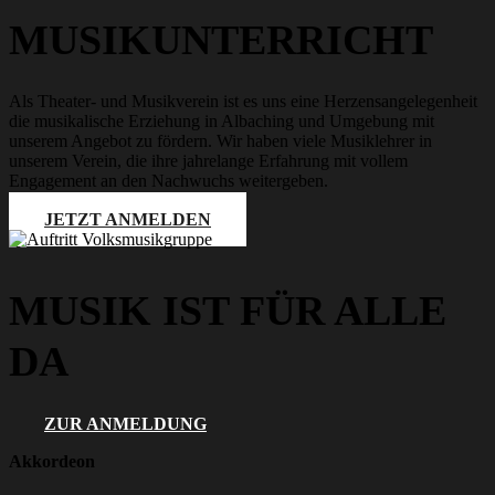
MUSIK­UNTERRICHT
Als Theater- und Musikverein ist es uns eine Herzensangelegenheit
die musikalische Erziehung in Albaching und Umgebung mit
unserem Angebot zu fördern. Wir haben viele Musiklehrer in
unserem Verein, die ihre jahrelange Erfahrung mit vollem
Engagement an den Nachwuchs weitergeben.
JETZT ANMELDEN
MUSIK IST FÜR ALLE
DA
ZUR ANMELDUNG
Akkordeon