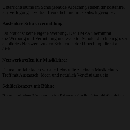
Unterrichtsräume im Schulgebäude Albaching stehen dir kostenfrei
zur Verfügung – zentral, freundlich und musikalisch geeignet.
Kostenlose Schülervermittlung
Du brauchst keine eigene Werbung. Der TMVA übernimmt
die Werbung und Vermittlung interessierter Schüler durch ein großer
etabliertes Netzwerk zu den Schulen in der Umgebung direkt an
dich.
Netzwerktreffen für Musiklehrer
Einmal im Jahr laden wir alle Lehrkräfte zu einem Musiklehrer-
Treff mit Austausch, Ideen und natürlich Verköstigung ein.
Schülerkonzert mit Bühne
Beim jährlichen Konzerttag im Bürgersaal Albaching dürfen deine
Schüler innen auftreten – gerne auch mit deiner Begleitung. Eine
wunderbare Erfahrung für alle Beteiligten.
Direkte Vertragsgestaltung
Der Unterricht findet außerhalb des Vereins statt – das heißt: