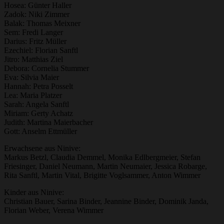
Hosea: Günter Haller
Zadok: Niki Zimmer
Balak: Thomas Meixner
Sem: Fredi Langer
Darius: Fritz Müller
Ezechiel: Florian Sanftl
Jitro: Matthias Ziel
Debora: Cornelia Stummer
Eva: Silvia Maier
Hannah: Petra Posselt
Lea: Maria Platzer
Sarah: Angela Sanftl
Miriam: Gerty Achatz
Judith: Martina Maierbacher
Gott: Anselm Ettmüller
Erwachsene aus Ninive:
Markus Betzl, Claudia Demmel, Monika Edlbergmeier, Stefan
Friesinger, Daniel Neumann, Martin Neumaier, Jessica Robarge,
Rita Sanftl, Martin Vital, Brigitte Voglsammer, Anton Wimmer
Kinder aus Ninive:
Christian Bauer, Sarina Binder, Jeannine Binder, Dominik Janda,
Florian Weber, Verena Wimmer