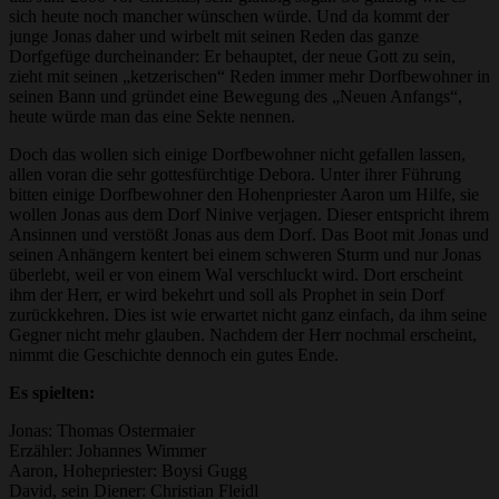
sich heute noch mancher wünschen würde. Und da kommt der
junge Jonas daher und wirbelt mit seinen Reden das ganze
Dorfgefüge durcheinander: Er behauptet, der neue Gott zu sein,
zieht mit seinen „ketzerischen“ Reden immer mehr Dorfbewohner in
seinen Bann und gründet eine Bewegung des „Neuen Anfangs“,
heute würde man das eine Sekte nennen.
Doch das wollen sich einige Dorfbewohner nicht gefallen lassen,
allen voran die sehr gottesfürchtige Debora. Unter ihrer Führung
bitten einige Dorfbewohner den Hohenpriester Aaron um Hilfe, sie
wollen Jonas aus dem Dorf Ninive verjagen. Dieser entspricht ihrem
Ansinnen und verstößt Jonas aus dem Dorf. Das Boot mit Jonas und
seinen Anhängern kentert bei einem schweren Sturm und nur Jonas
überlebt, weil er von einem Wal verschluckt wird. Dort erscheint
ihm der Herr, er wird bekehrt und soll als Prophet in sein Dorf
zurückkehren. Dies ist wie erwartet nicht ganz einfach, da ihm seine
Gegner nicht mehr glauben. Nachdem der Herr nochmal erscheint,
nimmt die Geschichte dennoch ein gutes Ende.
Es spielten:
Jonas: Thomas Ostermaier
Erzähler: Johannes Wimmer
Aaron, Hohepriester: Boysi Gugg
David, sein Diener: Christian Fleidl