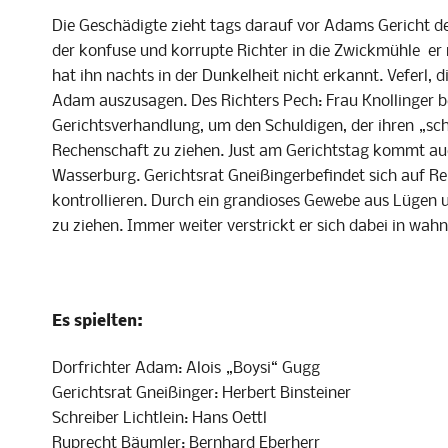
Die Geschädigte zieht tags darauf vor Adams Gericht d
der konfuse und korrupte Richter in die Zwickmühle er 
hat ihn nachts in der Dunkelheit nicht erkannt.
Veferl
, 
Adam auszusagen. Des Richters Pech: Frau
Knollinger
b
Gerichtsverhandlung, um den Schuldigen, der ihren „
sc
Rechenschaft zu ziehen. Just am Gerichtstag kommt a
Wasserburg. Gerichtsrat
Gneißinger
befindet sich auf R
kontrollieren. Durch ein grandioses Gewebe aus Lügen 
zu ziehen. Immer weiter verstrickt er sich dabei in wah
Es spielten:
Dorfrichter Adam: Alois „Boysi“ Gugg
Gerichtsrat Gneißinger: Herbert Binsteiner
Schreiber Lichtlein: Hans Oettl
Ruprecht Bäumler: Bernhard Eberherr