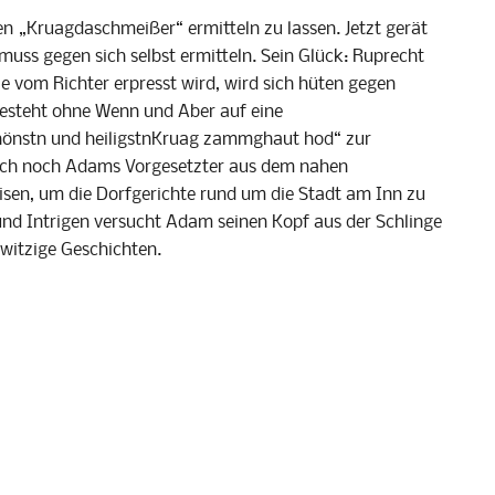
en „
Kruagdaschmeißer
“ ermitteln zu lassen. Jetzt gerät
muss gegen sich selbst ermitteln. Sein Glück: Ruprecht
die vom Richter erpresst wird, wird sich hüten gegen
esteht ohne Wenn und Aber auf eine
hönstn
und
heiligstn
Kruag
zammghaut
hod
“ zur
uch noch Adams Vorgesetzter aus dem nahen
eisen, um die Dorfgerichte rund um die Stadt am Inn zu
und Intrigen versucht Adam seinen Kopf aus der Schlinge
nwitzige Geschichten.