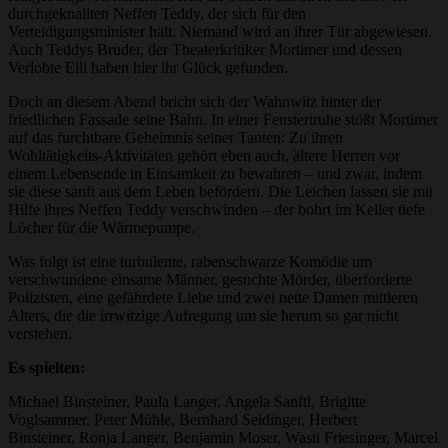
durchgeknallten Neffen Teddy, der sich für den
Verteidigungsminister hält. Niemand wird an ihrer Tür abgewiesen.
Auch Teddys Bruder, der Theaterkritiker Mortimer und dessen
Verlobte Elli haben hier ihr Glück gefunden.
Doch an diesem Abend bricht sich der Wahnwitz hinter der
friedlichen Fassade seine Bahn. In einer Fenstertruhe stößt Mortimer
auf das furchtbare Geheimnis seiner Tanten: Zu ihren
Wohltätigkeits-Aktivitäten gehört eben auch, ältere Herren vor
einem Lebensende in Einsamkeit zu bewahren – und zwar, indem
sie diese sanft aus dem Leben befördern. Die Leichen lassen sie mit
Hilfe ihres Neffen Teddy verschwinden – der bohrt im Keller tiefe
Löcher für die Wärmepumpe.
Was folgt ist eine turbulente, rabenschwarze Komödie um
verschwundene einsame Männer, gesuchte Mörder, überforderte
Polizisten, eine gefährdete Liebe und zwei nette Damen mittleren
Alters, die die irrwitzige Aufregung um sie herum so gar nicht
verstehen.
Es spielten:
Michael Binsteiner, Paula Langer, Angela Sanftl, Brigitte
Voglsammer, Peter Mühle, Bernhard Seidinger, Herbert
Binsteiner, Ronja Langer, Benjamin Moser, Wasti Friesinger, Marcel